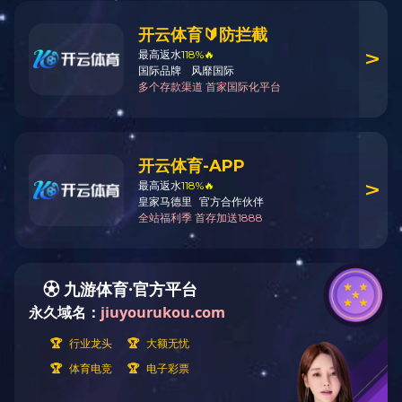
带灯吊扇
带灯吊扇
020-83187728
全国服务热
线
天猫商城