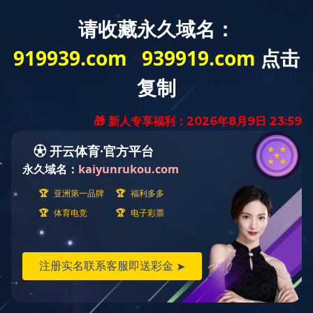
搜索
欧洲杯压球网站（中国）有限公司
钻石牌
落地扇系列
循环扇系列
转
吊扇系列